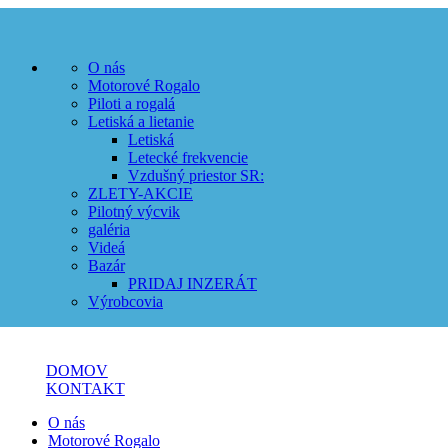
O nás
Motorové Rogalo
Piloti a rogalá
Letiská a lietanie
Letiská
Letecké frekvencie
Vzdušný priestor SR:
ZLETY-AKCIE
Pilotný výcvik
galéria
Videá
Bazár
PRIDAJ INZERÁT
Výrobcovia
DOMOV
KONTAKT
O nás
Motorové Rogalo