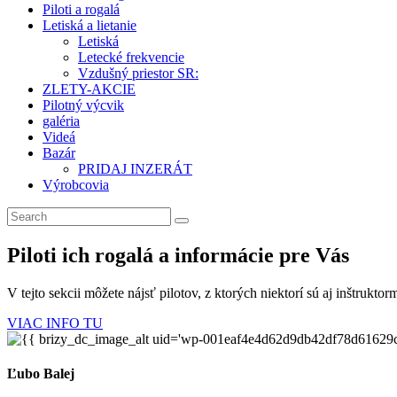
Piloti a rogalá
Letiská a lietanie
Letiská
Letecké frekvencie
Vzdušný priestor SR:
ZLETY-AKCIE
Pilotný výcvik
galéria
Videá
Bazár
PRIDAJ INZERÁT
Výrobcovia
Piloti ich rogalá a informácie pre Vás
V tejto sekcii môžete nájsť pilotov, z ktorých niektorí sú aj inštruktor
VIAC INFO TU
Ľubo Balej