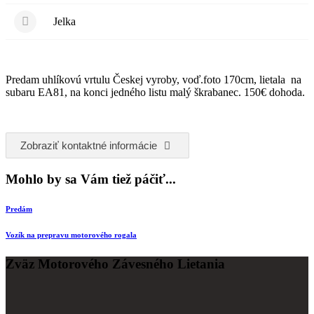
Jelka
Predam uhlíkovú vrtulu Českej vyroby, voď.foto 170cm, lietala na
subaru EA81, na konci jedného listu malý škrabanec. 150€ dohoda.
Zobraziť kontaktné informácie
Mohlo by sa Vám tiež páčiť...
Predám
Vozík na prepravu motorového rogala
Zväz Motorového Závesného Lietania