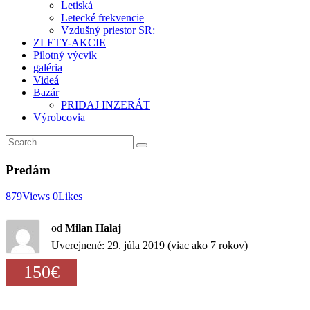
Letiská
Letecké frekvencie
Vzdušný priestor SR:
ZLETY-AKCIE
Pilotný výcvik
galéria
Videá
Bazár
PRIDAJ INZERÁT
Výrobcovia
Predám
879
Views
0
Likes
-
/3
od
Milan Halaj
Uverejnené: 29. júla 2019 (viac ako 7 rokov)
150€