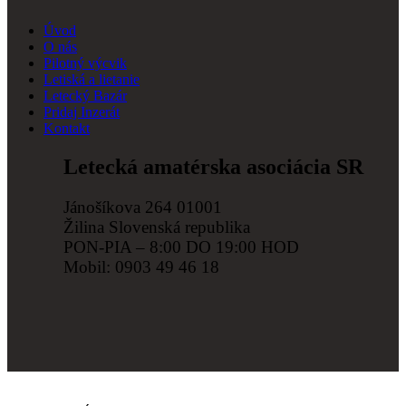
Úvod
O nás
Pilotný výcvik
Letiská a lietanie
Letecký Bazár
Pridaj Inzerát
Kontakt
Letecká amatérska asociácia SR
Jánošíkova 264 01001
Žilina Slovenská republika
PON-PIA – 8:00 DO 19:00 HOD
Mobil: 0903 49 46 18