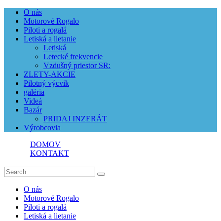
O nás
Motorové Rogalo
Piloti a rogalá
Letiská a lietanie
Letiská
Letecké frekvencie
Vzdušný priestor SR:
ZLETY-AKCIE
Pilotný výcvik
galéria
Videá
Bazár
PRIDAJ INZERÁT
Výrobcovia
DOMOV
KONTAKT
O nás
Motorové Rogalo
Piloti a rogalá
Letiská a lietanie