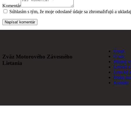
Komentár
Súhlasím s tým, že moje odoslané údaje sa zhromažďujú a ukladajú
Úvod
Zväz Motorového Závesného
O nás
Pilotný v
Lietania
Letiská a 
Letecký 
Pridaj Inz
Kontakt