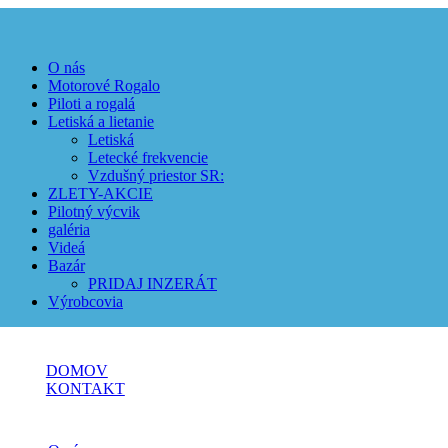
O nás
Motorové Rogalo
Piloti a rogalá
Letiská a lietanie
Letiská
Letecké frekvencie
Vzdušný priestor SR:
ZLETY-AKCIE
Pilotný výcvik
galéria
Videá
Bazár
PRIDAJ INZERÁT
Výrobcovia
DOMOV
KONTAKT