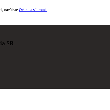
i, navštívte
Ochrana súkromia
cia SR