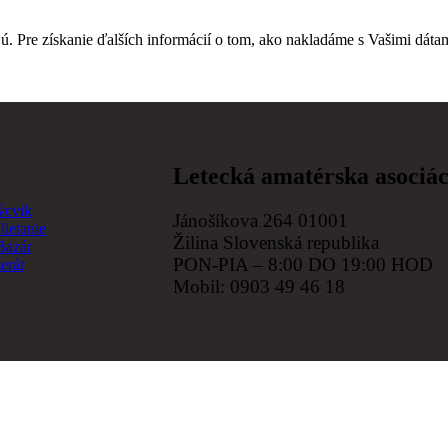
. Pre získanie ďalších informácií o tom, ako nakladáme s Vašimi dátam
Letecká amatérska asociá
ýcvik
Jánošíkova 264 01001
lietanie
Žilina Slovenská republika
Bazár
PON-PIA – 8:00 DO 19:00 HOD
erát
Mobil: 0903 49 46 18