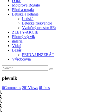
O nás
Motorové Rogalo
Piloti a rogalá
Letiská a lietanie
Letiská
Letecké frekvencie
Vzdušný priestor SR:
ZLETY-AKCIE
Pilotný výcvik
galéria
Videá
Bazár
PRIDAJ INZERÁT
Výrobcovia
plevnik
0
Comments
281
Views
0
Likes