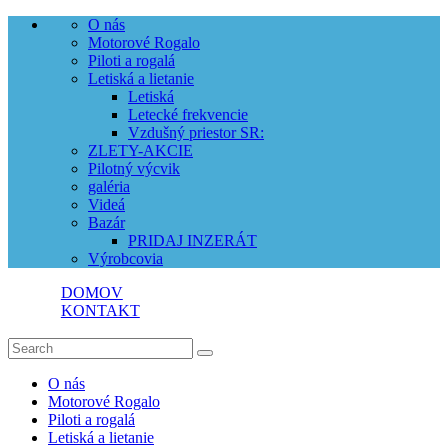
O nás
Motorové Rogalo
Piloti a rogalá
Letiská a lietanie
Letiská
Letecké frekvencie
Vzdušný priestor SR:
ZLETY-AKCIE
Pilotný výcvik
galéria
Videá
Bazár
PRIDAJ INZERÁT
Výrobcovia
DOMOV
KONTAKT
O nás
Motorové Rogalo
Piloti a rogalá
Letiská a lietanie