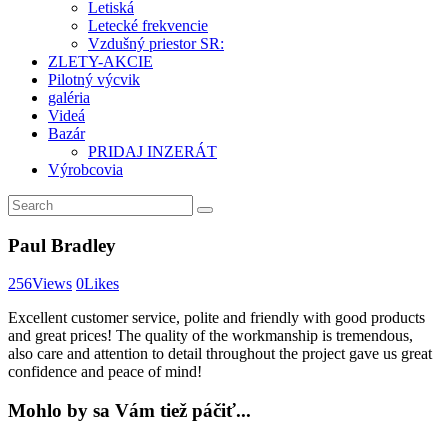
Letiská
Letecké frekvencie
Vzdušný priestor SR:
ZLETY-AKCIE
Pilotný výcvik
galéria
Videá
Bazár
PRIDAJ INZERÁT
Výrobcovia
Paul Bradley
256
Views
0
Likes
Excellent customer service, polite and friendly with good products
and great prices! The quality of the workmanship is tremendous,
also care and attention to detail throughout the project gave us great
confidence and peace of mind!
Mohlo by sa Vám tiež páčiť...