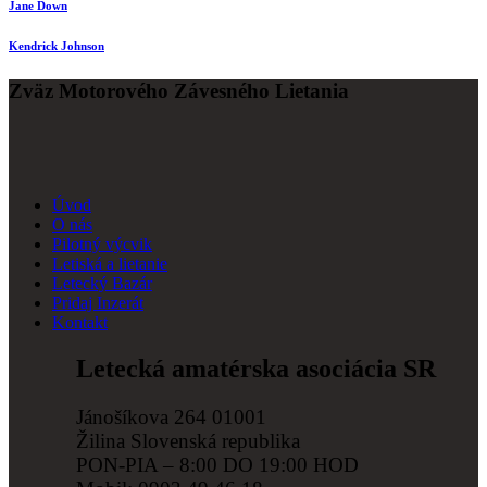
Jane Down
Kendrick Johnson
Zväz Motorového Závesného Lietania
Úvod
O nás
Pilotný výcvik
Letiská a lietanie
Letecký Bazár
Pridaj Inzerát
Kontakt
Letecká amatérska asociácia SR
Jánošíkova 264 01001
Žilina Slovenská republika
PON-PIA – 8:00 DO 19:00 HOD